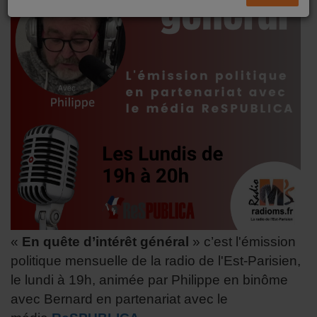
«
En quête d’intérêt général
» c’est l'émission
politique mensuelle de la radio de l'Est-Parisien,
le lundi à 19h, animée par Philippe en binôme
avec Bernard en partenariat avec le