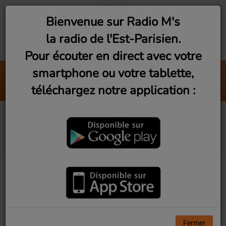
Bienvenue sur Radio M's
la radio de l'Est-Parisien.
Pour écouter en direct avec votre
smartphone ou votre tablette,
Fan de Funk (Samedi 21h)
téléchargez notre application :
Radio M's
En quête d’intérêt
général (Lundi 19h)
Fermer