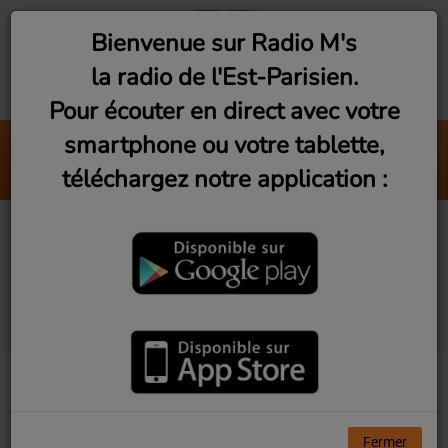
Bienvenue sur Radio M's
la radio de l'Est-Parisien.
Pour écouter en direct avec votre
smartphone ou votre tablette,
Alright
téléchargez notre application :
Jain
Fontenay-sous-bois :
Les petits totems avec
Zelmar
Fermer