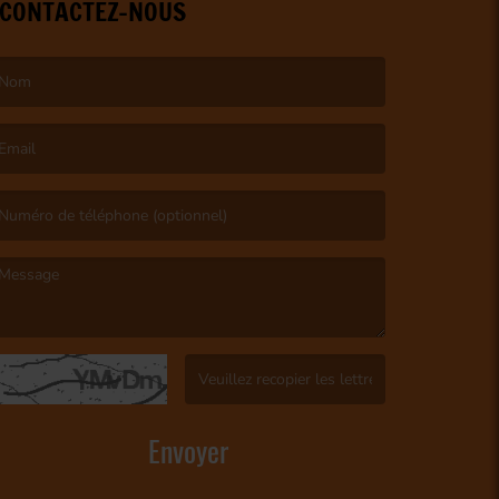
CONTACTEZ-NOUS
e nom est obligatoire. )
’email est obligatoire. )
e message est obligatoire. )
(Captcha invalide. )
Envoyer