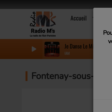
Accueil
R
Pou
v
Je Danse Le Mia
IAM
Fontenay-sous-bois