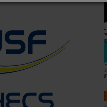
Une heure avant la
V
nuit (Dimanche 22h)
(
Défaire les idées
T
(Dimanche 21h)
b