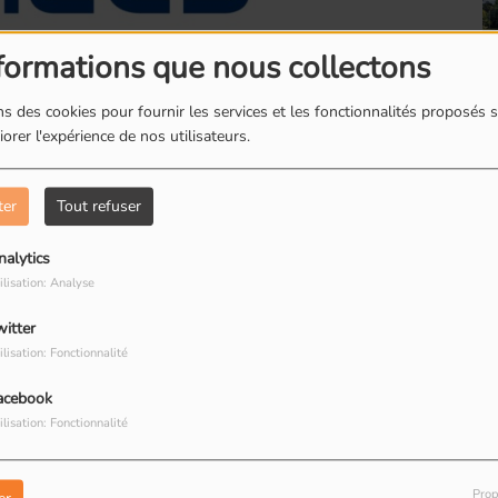
formations que nous collectons
s des cookies pour fournir les services et les fonctionnalités proposés s
orer l'expérience de nos utilisateurs.
Romainville : Les
R
boites à livres
d
ter
Tout refuser
nalytics
ête" dans le quartier des Larris à Fontenay-
ilisation: Analyse
es petits totems" nous avons rencontrés Rachid
witter
Romainville : Dorine
R
ilisation: Fonctionnalité
restauratrice de
T
peinture
R
.facebook.com/lespetitstotems
acebook
ilisation: Fonctionnalité
nck
Prop