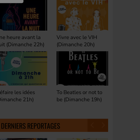
ivre avec le VIH
Club M's le Mix by
Dance Cl
Dimanche 20h)
David (Lundi, jeudi et
(Samedi 
samedi 23h)
o Beatles or not to
Fan de Funk (Samedi
Good Mor
e (Dimanche 19h)
21h)
(Samedi 
18h30)
DERNIERS REPORTAGES