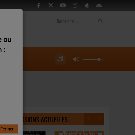
ontact
e ou
 :
NOS ÉMISSIONS ACTUELLES
Fermer