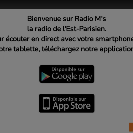
Bienvenue sur Radio M's
adio
Musique
Médias
C
la radio de l'Est-Parisien.
r écouter en direct avec votre smartphon
otre tablette, téléchargez notre application
 : USF Echecs avec Rachid