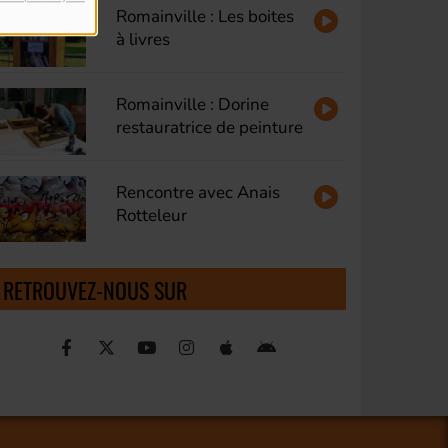
Romainville : Les boites
à livres
Romainville : Dorine
restauratrice de peinture
Rencontre avec Anais
Rotteleur
RETROUVEZ-NOUS SUR