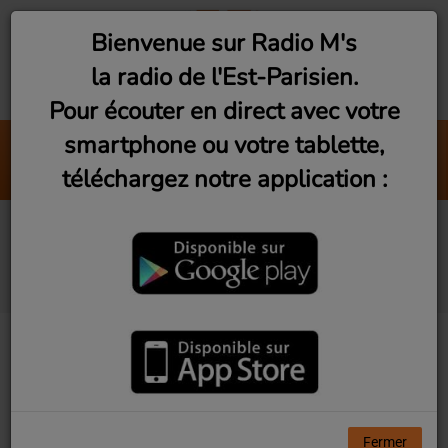
Bienvenue sur Radio M's
la radio de l'Est-Parisien.
Pour écouter en direct avec votre
smartphone ou votre tablette,
Montreuil : Claudie Hers
téléchargez notre application :
Radio M's (Thomas)
Le musée de l’Histoire
de Rosny-sous-Bois
Fermer