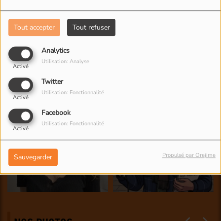
Tout accepter
Tout refuser
Analytics
Utilisation: Analyse
Activé
Twitter
Utilisation: Fonctionnalité
Activé
Facebook
Utilisation: Fonctionnalité
Activé
Propulsé par Orejime
Sauvegarder