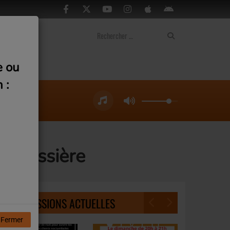
ontact
e ou
 :
a Boissière
NOS ÉMISSIONS ACTUELLES
Fermer