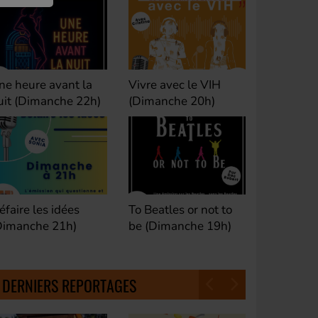
ivre avec le VIH
Club M's le Mix by
Dance Cl
Dimanche 20h)
David (Lundi, jeudi et
(Samedi 
samedi 23h)
o Beatles or not to
Fan de Funk (Samedi
Good Mor
e (Dimanche 19h)
21h)
(Samedi 
18h30)
DERNIERS REPORTAGES