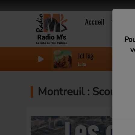
Accueil
R
Pou
v
Jet lag
Luiza
Montreuil : Scouts 