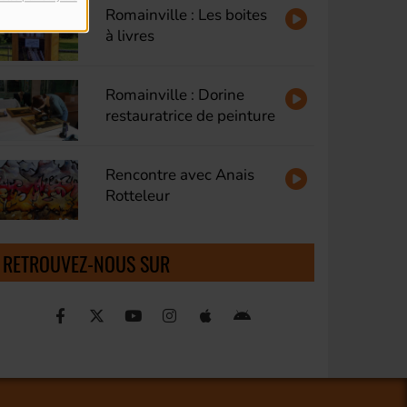
Romainville : Les boites
à livres
Romainville : Dorine
restauratrice de peinture
Rencontre avec Anais
Rotteleur
RETROUVEZ-NOUS SUR