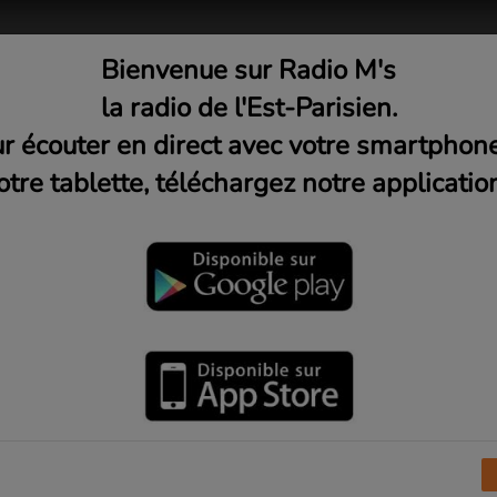
Bienvenue sur Radio M's
adio
Musique
Médias
C
la radio de l'Est-Parisien.
r écouter en direct avec votre smartphon
otre tablette, téléchargez notre application
et guides de France groupe L