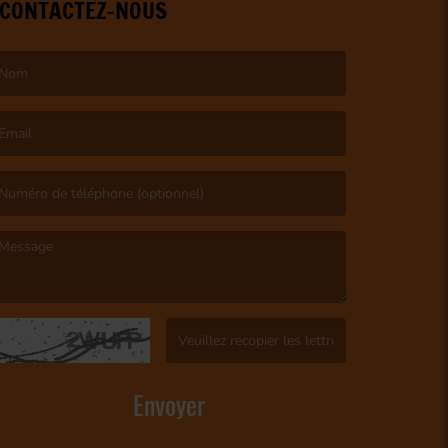
CONTACTEZ-NOUS
e nom est obligatoire. )
’email est obligatoire. )
e message est obligatoire. )
(Captcha invalide. )
Envoyer