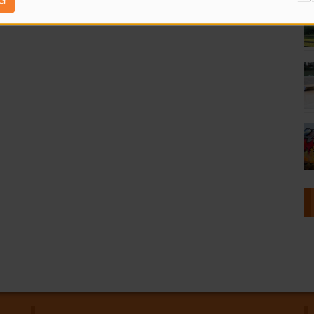
er
id=61587755668962