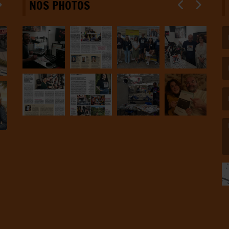
NOS PHOTOS
(L
(L
(L