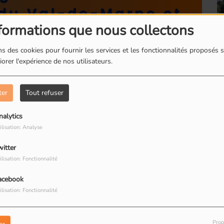
formations que nous collectons
s des cookies pour fournir les services et les fonctionnalités proposés s
orer l'expérience de nos utilisateurs.
Romainville : Les
boites à livres
ter
Tout refuser
nalytics
ilisation: Analyse
witter
Romainville : Dorine
ilisation: Fonctionnalité
restauratrice de
a ville de Montreuil" nous avons rencontrés
peinture
acebook
des de France du groupe Montreuil La Boissière
ilisation: Fonctionnalité
euil La Boissière :
Prop