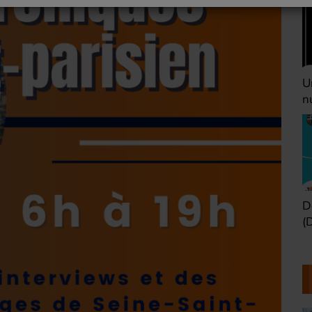
Une heure avant la
V
nuit (Dimanche 22h)
(
Défaire les idées
T
(Dimanche 21h)
b