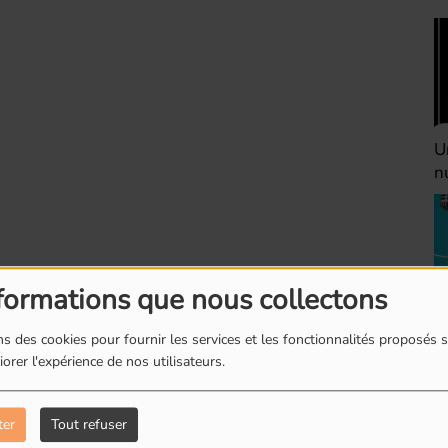
Une heure avant la
V
nuit (Dimanche 22h)
(
formations que nous collectons
Défaire les idées
T
s des cookies pour fournir les services et les fonctionnalités proposés s
(Dimanche 21h)
b
orer l'expérience de nos utilisateurs.
ter
Tout refuser