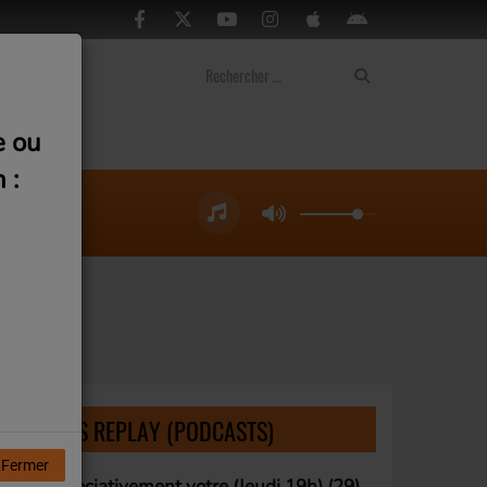
ontact
e ou
 :
LISTE DES REPLAY (PODCASTS)
Fermer
Associativement votre (Jeudi 19h) (29)