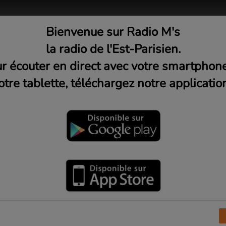
Bienvenue sur Radio M's
adio
Musique
Médias
C
la radio de l'Est-Parisien.
r écouter en direct avec votre smartphon
otre tablette, téléchargez notre application
des Murs à Peches
rcredi 21h)
L’œil de la nuit est une rencontre intimiste
d'une heure orchestrée par Claire avec une