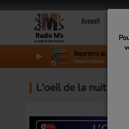
Accueil
R
Pou
v
Reporterre au Festival 
Radio M's (Léonore)
L'oeil de la nuit (Me