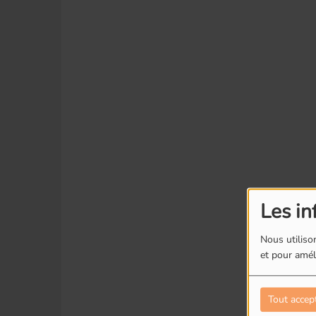
Les in
Nous utilison
et pour améli
Tout accep