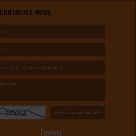
CONTACTEZ-NOUS
e nom est obligatoire. )
’email est obligatoire. )
e message est obligatoire. )
(Captcha invalide. )
Envoyer