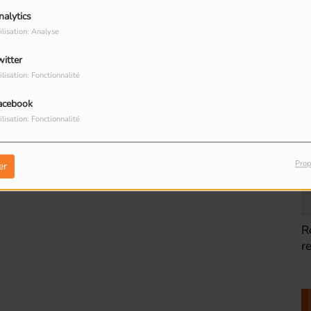
nalytics
ilisation: Analyse
witter
ilisation: Fonctionnalité
acebook
Romainville : Les
R
ilisation: Fonctionnalité
boites à livres
d
Prop
er
Romainville : Dorine
R
restauratrice de
T
peinture
R