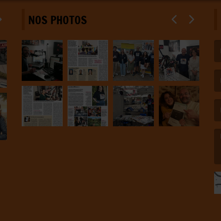
NOS PHOTOS
(L
(L
(L