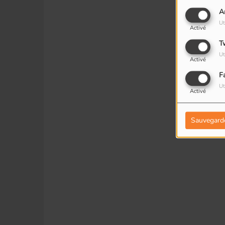
A
Ut
Activé
T
Ut
Activé
F
Ut
Activé
Sauvegard