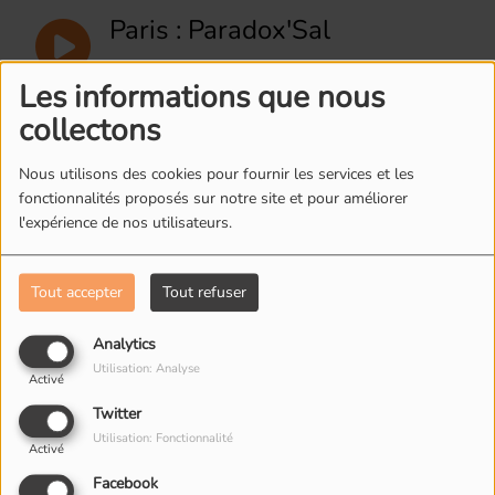
Paris : Paradox'Sal
Les informations que nous
collectons
Fontenay-sous-bois : Les
Petits Totems du son
Nous utilisons des cookies pour fournir les services et les
fonctionnalités proposés sur notre site et pour améliorer
l'expérience de nos utilisateurs.
Fontenay-sous-bois : collectif
Faire ailleurs du son
Tout accepter
Tout refuser
Alfortville : Grandir dans la
Analytics
ville
Utilisation: Analyse
Activé
Twitter
Drancy : Salon du livre avec
Utilisation: Fonctionnalité
Etienne Bonamy
Activé
Facebook