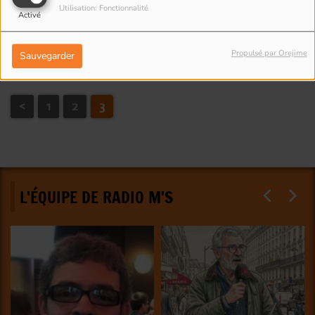
Utilisation: Fonctionnalité
Activé
Drancy : Salon du livre avec
Alain Foix
Propulsé par Orejime
Sauvegarder
<
1
2
3
L'ÉQUIPE DE RADIO M'S