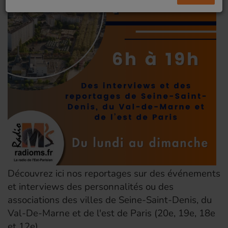
Découvrez ici nos reportages sur des événements
et interviews des personnalités ou des
associations des villes de Seine-Saint-Denis, du
Val-De-Marne et de l'est de Paris (20e, 19e, 18e
et 12e).