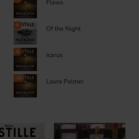
Flaws
6
Of the Night
8
Icarus
10
Laura Palmer