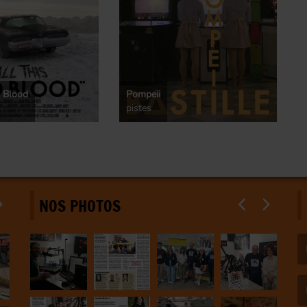
d Blood
Pompeii
pistes
NOS PHOTOS
(L