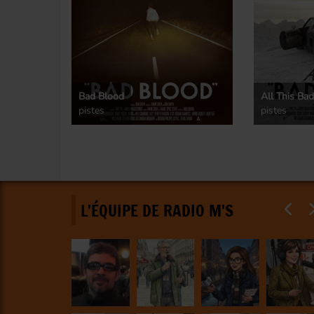
Bad Blood
All This Ba
pistes
pistes
L'ÉQUIPE DE RADIO M'S