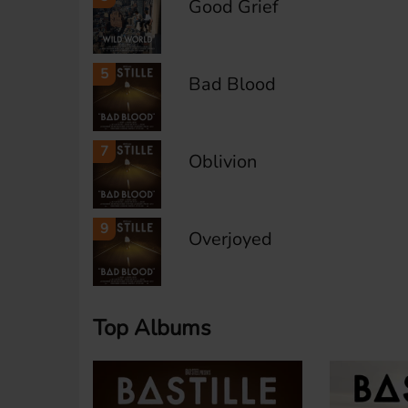
Good Grief
5
Bad Blood
7
Oblivion
9
Overjoyed
Top Albums