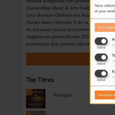
Bastille a organisé son premier concert e
Nous utilison
Clockenflap Music & Arts Festival de Hon
et pour améli
Leur chanson Oblivion est incluse dans la 
Diaries dans l'épisode 9 de la saison 4, int
Tout accep
Ils ont aussi assuré la première partie de
anglaise en janvier/février 2013 et seront 
A
promouvoir leur premier album.
Ut
Activé
T
Lire
Ut
Activé
F
Ut
Top Titres
Activé
1
Pompeii
Sauvegard
3