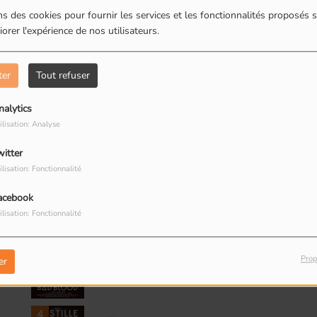
n dehors de l'Europe le 3 décembre 2012 au
s des cookies pour fournir les services et les fonctionnalités proposés s
g Kong.
orer l'expérience de nos utilisateurs.
bande originale de la série télévisée Vampire
itulé O Come, All Ye Faithful.
ter
Tout refuser
 Two Door Cinema Club lors de leur tournée
en tournée à travers l'Europe dès avril pour
nalytics
ilisation: Analyse
witter
 la suite
ilisation: Fonctionnalité
acebook
ilisation: Fonctionnalité
2
Things We Lost in the
Prop
er
Fire
4