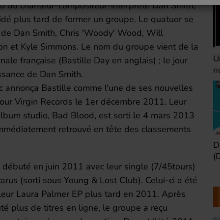
lo du chanteur-compositeur-interprète Dan Smith,
idé plus tard de former un groupe. Le quatuor se
de Dan Smith, Chris 'Woody' Wood, Will
on et Kyle Simmons. Le nom du groupe vient de la
Une heure avant la
V
onale française (Bastille Day en anglais) ; le jour
nuit (Dimanche 22h)
(
issance de Dan Smith.
c annonça Bastille comme l'une de ses nouvelles
our Virgin Records le 1er décembre 2011. Leur
lbum studio, Bad Blood, est sorti le 4 mars 2013
 immédiatement retrouvé en tête des classements
Défaire les idées
T
(Dimanche 21h)
b
a débuté en juin 2011 avec leur single (7/45tours)
carus (sorti sous Young & Lost Club). Celui-ci a été
 leur Laura Palmer EP plus tard en 2011. Après
uté plus de titres en ligne, le groupe a reçu