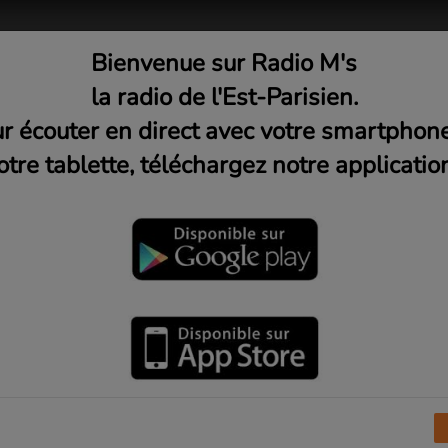
Bienvenue sur Radio M's
adio
Musique
Médias
C
la radio de l'Est-Parisien.
r écouter en direct avec votre smartphon
otre tablette, téléchargez notre application
di 20h)
re Levent pour Scribe Cie L