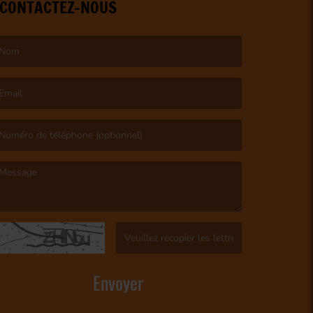
CONTACTEZ-NOUS
e nom est obligatoire. )
’email est obligatoire. )
e message est obligatoire. )
(Captcha invalide. )
Envoyer