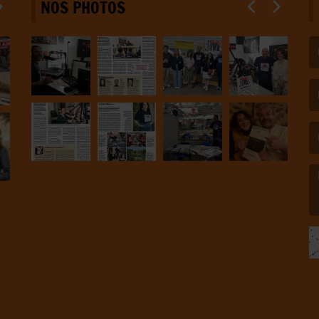
NOS PHOTOS
(L
(L
(L