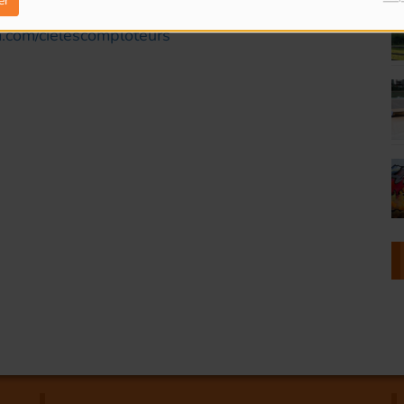
er
.com/cielescomploteurs