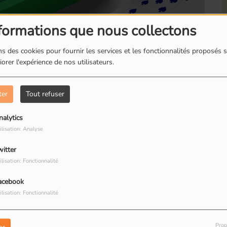
formations que nous collectons
s des cookies pour fournir les services et les fonctionnalités proposés s
orer l'expérience de nos utilisateurs.
Romainville : Les
R
boites à livres
d
ter
Tout refuser
nalytics
ilisation: Analyse
witter
Romainville : Dorine
R
ilisation: Fonctionnalité
restauratrice de
T
agnie artistique pluridisciplinaire
peinture
R
acebook
 de jeunes comédiens et comédiennes, nous nous
ilisation: Fonctionnalité
ur le théâtre, l'improvisation et les écritures
Prop