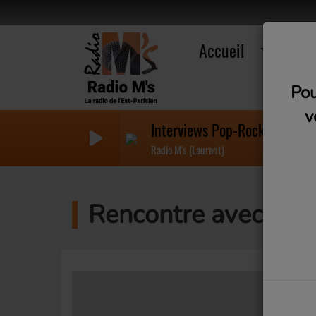
Accueil
R
Pou
v
Interviews Pop-Rock (Vendre
Radio M's (Laurent)
Rencontre avec Pier