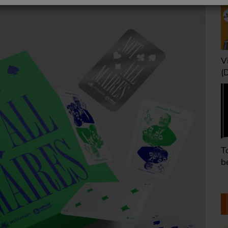
Une heure avant la
V
nuit (Dimanche 22h)
(
Défaire les idées
T
(Dimanche 21h)
b