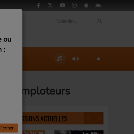
ontact
e ou
 :
es Comploteurs
NOS ÉMISSIONS ACTUELLES
Fermer