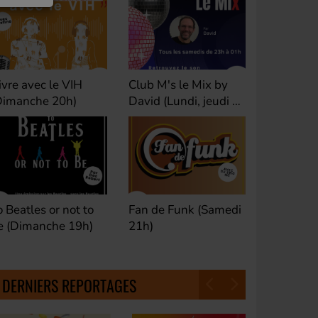
ivre avec le VIH
Club M's le Mix by
Dance Cl
Dimanche 20h)
David (Lundi, jeudi et
(Samedi 
samedi 23h)
o Beatles or not to
Fan de Funk (Samedi
Good Mor
e (Dimanche 19h)
21h)
(Samedi 
18h30)
DERNIERS REPORTAGES