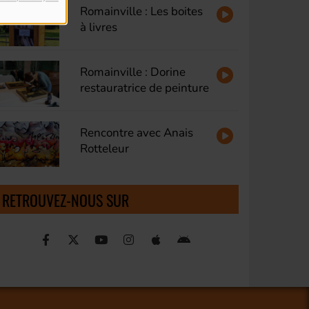
Romainville : Les boites
à livres
Romainville : Dorine
restauratrice de peinture
Rencontre avec Anais
Rotteleur
RETROUVEZ-NOUS SUR