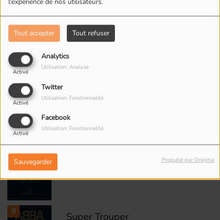
l'expérience de nos utilisateurs.
5
Lay All Your Love on Me
Tout accepter
Tout refuser
Analytics
6
Utilisation: Analyse
Take a Chance on Me
Activé
Twitter
Utilisation: Fonctionnalité
Activé
7
Waterloo
Facebook
Utilisation: Fonctionnalité
Activé
Propulsé par Orejime
Sauvegarder
8
Money, Money, Money
9
Super Trouper