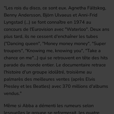
"Les rois du disco, ce sont eux. Agnetha Fältskog,
Benny Andersson, Björn Ulvaeus et Anni-Frid
Lyngstad (…) se font connaître en 1974 au
concours de l'Eurovision avec "Waterloo". Deux ans
plus tard, ils ne cessent d'enchaîner les tubes
("Dancing queen", "Money money money", "Super
troupers", "Knowing me, knowing you", "Take a
chance on me"…) qui se retrouvent en tête des hits
parade du monde entier. Le documentaire retrace
l'histoire d'un groupe idolâtré, troisième au
palmarès des meilleures ventes (après Elvis
Presley et les Beatles) avec 370 millions d'albums
vendus."
Même si Abba a démenti les rumeurs selon
lesquelles le groupe se reformerait, les quatre