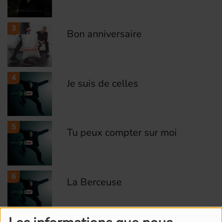
3
Bon anniversaire
4
Je suis de celles
5
Tu peux compter sur moi
6
La Berceuse