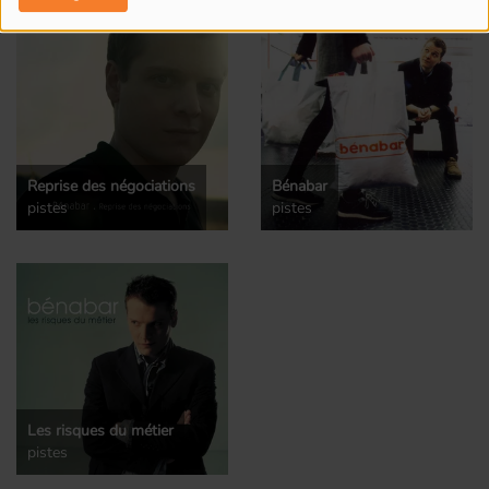
Reprise des négociations
Bénabar
pistes
pistes
Les risques du métier
pistes