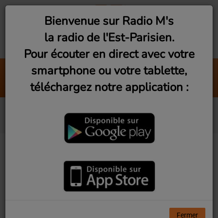
Bienvenue sur Radio M's
la radio de l'Est-Parisien.
Pour écouter en direct avec votre
smartphone ou votre tablette,
Fan de Funk - 2 (Samedi 21h)
téléchargez notre application :
Radio M's (DJ Eric NC)
Bénabar
Fermer