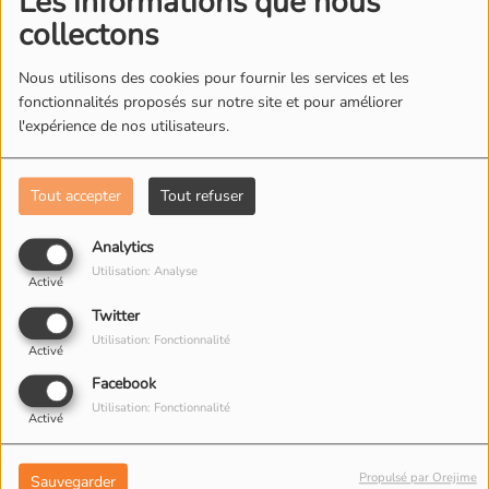
Les informations que nous
7
Bruxelles
collectons
Nous utilisons des cookies pour fournir les services et les
fonctionnalités proposés sur notre site et pour améliorer
8
Monospace
l'expérience de nos utilisateurs.
Tout accepter
Tout refuser
9
Porcelaine
Analytics
Utilisation: Analyse
Activé
Twitter
10
Triste Compagne
Utilisation: Fonctionnalité
Activé
Facebook
Utilisation: Fonctionnalité
Activé
Top Albums
Propulsé par Orejime
Sauvegarder