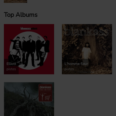
Top Albums
Elliott
L'homme fleur
pistes
pistes