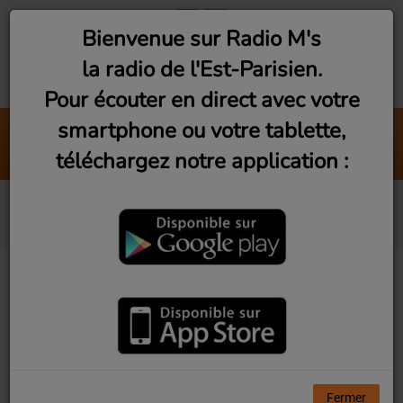
Bienvenue sur Radio M's
la radio de l'Est-Parisien.
Pour écouter en direct avec votre
smartphone ou votre tablette,
Brasil Mix by DJ Zorba #4 (Vendred
téléchargez notre application :
Radio M's (DJ Zorba)
Blankass
Fermer