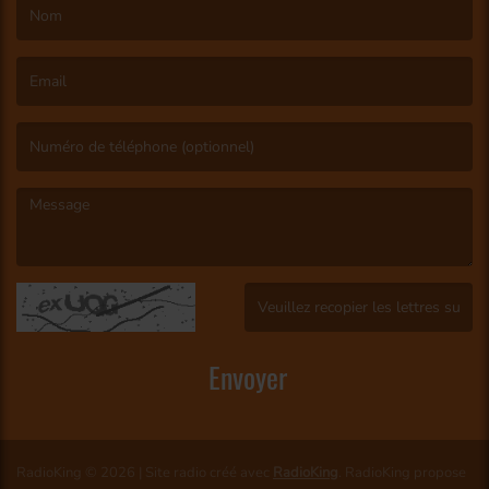
(Le nom est obligatoire. )
(L’email est obligatoire. )
(Le message est obligatoire. )
(Captcha invalide. )
Envoyer
RadioKing © 2026 | Site radio créé avec
RadioKing
. RadioKing propose