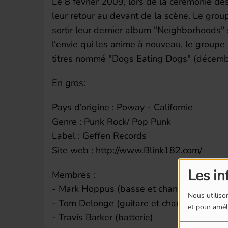
Le 8 février 2009, lors de la cérémonie 
leur retour au devant de la scène. Le grou
sortir leur dernier album "Neighborhoods" s
l'envie qui les anime à nouveau, le groupe 
titres nommé "Dogs Eating Dogs" (décem
En gros:
Pays d’origine : Poway - Californie
Genre : Punk Rock/ Pop Punk
Label : Geffen Records
Site web : http://www.Blink182.com/
Les in
Membres :
- Mark Hoppus (basse et chant)
Nous utilison
- Tom Delonge (guitare et chant)
et pour améli
- Travis Barker (batterie)