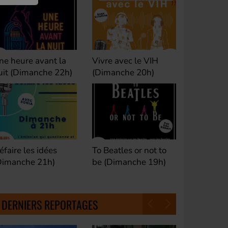
ivre avec le VIH
Club M's le Mix by
Dance Cl
Dimanche 20h)
David (Lundi, jeudi et
(Samedi 
samedi 23h)
o Beatles or not to
Fan de Funk (Samedi
Good Mor
e (Dimanche 19h)
21h)
(Samedi 
18h30)
DERNIERS REPORTAGES