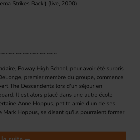
ma Strikes Back!) (live, 2000)
~~~~~~~~~~~~~~~~~
ndaire, Poway High School, pour avoir été surpris
om DeLonge, premier membre du groupe, commence
vert The Descendents lors d'un séjour en
oard. Il est alors placé dans une autre école
 certaine Anne Hoppus, petite amie d'un de ses
re Mark Hoppus, se disant qu'ils pourraient former
 la suite