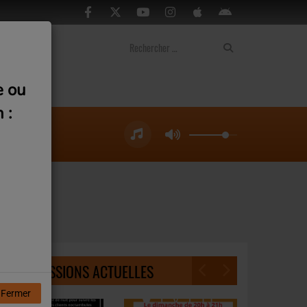
ontact
e ou
 :
NOS ÉMISSIONS ACTUELLES
Fermer