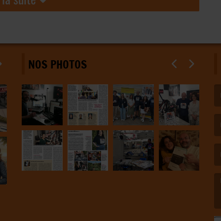
NOS PHOTOS
(L
(L
(L