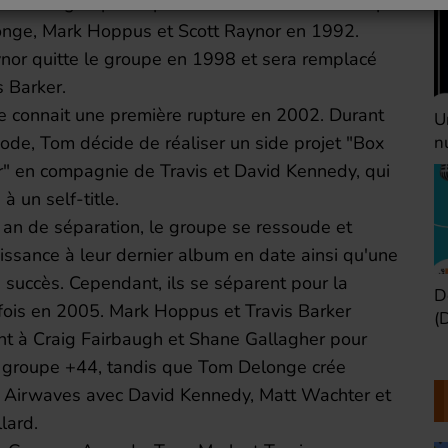
 est un groupe de punk rock californien formé par
nge, Mark Hoppus et Scott Raynor en 1992.
nor quitte le groupe en 1998 et sera remplacé
s Barker.
e connait une première rupture en 2002. Durant
Une heure avant la
V
nuit (Dimanche 22h)
(
iode, Tom décide de réaliser un side projet "Box
r" en compagnie de Travis et David Kennedy, qui
à un self-title.
an de séparation, le groupe se ressoude et
ssance à leur dernier album en date ainsi qu'une
 succès. Cependant, ils se séparent pour la
Défaire les idées
T
fois en 2005. Mark Hoppus et Travis Barker
(Dimanche 21h)
b
nt à Craig Fairbaugh et Shane Gallagher pour
e groupe +44, tandis que Tom Delonge crée
 Airwaves avec David Kennedy, Matt Wachter et
lard.