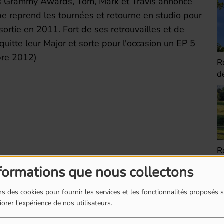
des Grammy Awards, Tom, Mark et Travis annonce
pe reprend les tournées et retourne en studio pour
ortie en 2011. Fort de ses retrouvailles et de
quitte leur Major et sorte pour l'occasion un EP 5
bre 2012)
Romainville : Etienne
R
de la cité maraîchère
r
p
Romainville : Les
R
boites à livres
d
formations que nous collectons
s des cookies pour fournir les services et les fonctionnalités proposés s
orer l'expérience de nos utilisateurs.