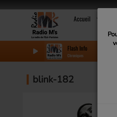
Accueil
R
Pou
v
Flash Info
Chroniques
blink-182
Résumé :