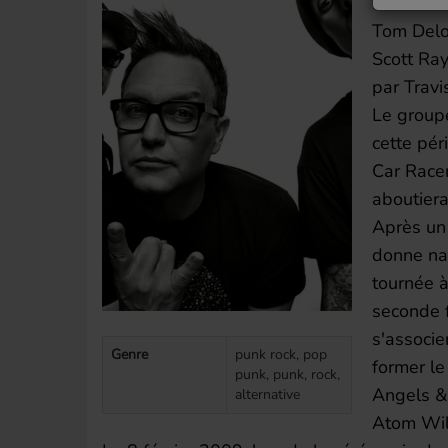
Blink-182
Tom Delo
Scott Ray
par Travi
Le group
cette pér
Car Race
aboutiera 
Après un 
donne nai
tournée à
seconde 
s'associe
Genre
punk rock, pop
former l
punk, punk, rock,
Angels &
alternative
Atom Wil