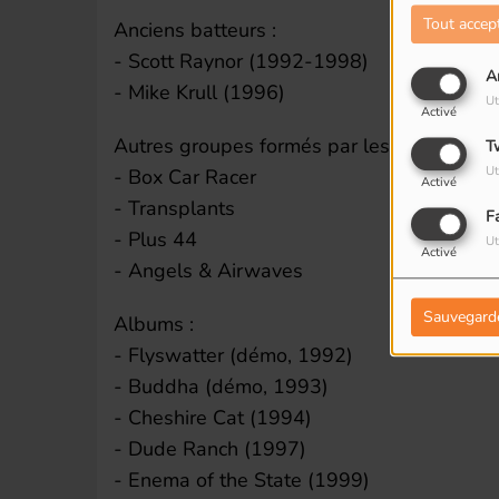
Tout accep
Anciens batteurs :
- Scott Raynor (1992-1998)
A
- Mike Krull (1996)
Ut
Activé
Autres groupes formés par les membres de
T
Ut
- Box Car Racer
Activé
- Transplants
F
- Plus 44
Ut
Activé
- Angels & Airwaves
Sauvegard
Albums :
- Flyswatter (démo, 1992)
- Buddha (démo, 1993)
- Cheshire Cat (1994)
- Dude Ranch (1997)
- Enema of the State (1999)