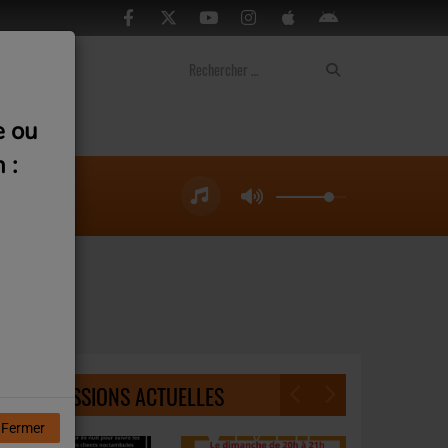
ontact
e ou
 :
NOS ÉMISSIONS ACTUELLES
Fermer