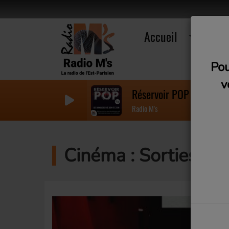
Accueil
R
Pou
v
Réservoir POP (Mardi 2
Radio M's
Cinéma : Sorties de