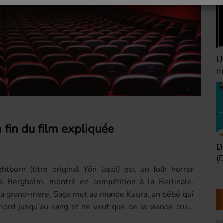
Une heure avant la
V
nuit (Dimanche 22h)
(
a fin du film expliquée
Défaire les idées
T
(Dimanche 21h)
b
htborn (titre original Yön lapsi) est un folk horror
a Bergholm, montré en compétition à la Berlinale.
sa grand-mère, Saga met au monde Kuura, un bébé qui
mord jusqu’au sang et ne veut que de la viande crue.