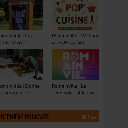
omainville : William
Romainville : Riad de
Bagnolet 
e POP Cuisine
Cyclofficine
Educatio
Fontenay-sous-bois :
omainville : Le
Montreuil
Festival land'art
ennis de Table avec
avec Séba
Ohého
oberto
DG de Es
Habitat
DERNIERS PODCASTS
Plus