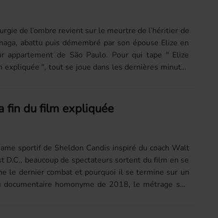
Surgie de l’ombre revient sur le meurtre de l’héritier de
naga, abattu puis démembré par son épouse Elize en
r appartement de São Paulo. Pour qui tape " Elize
in expliquée ", tout se joue dans les dernières minutes
a fin du film expliquée
rame sportif de Sheldon Candis inspiré du coach Walt
 D.C., beaucoup de spectateurs sortent du film en se
e le dernier combat et pourquoi il se termine sur un
u documentaire homonyme de 2018, le métrage suit