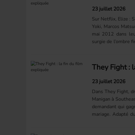
23 juillet 2026
Sur Netflix, Elize : 
Yoki, Marcos Matsu
mai 2012 dans leu
surgie de l’ombre f
: lettre...
They Fight : l
23 juillet 2026
Dans They Fight, d
Manigan à Southeast
demandant qui gagn
mariage. Adapté d
un ex-détenu qui...