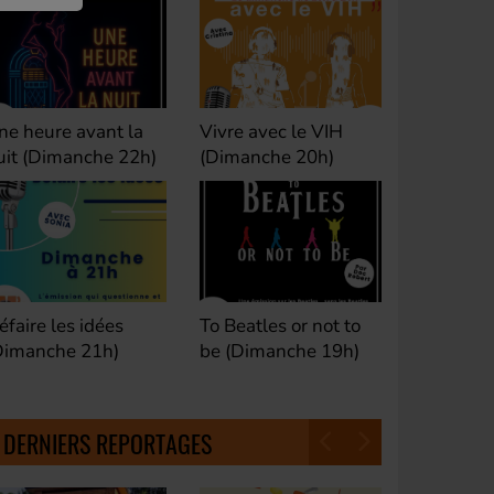
ivre avec le VIH
Club M's le Mix by
Dance Cl
Dimanche 20h)
David (Lundi, jeudi et
(Samedi 
samedi 23h)
o Beatles or not to
Fan de Funk (Samedi
Good Mor
e (Dimanche 19h)
21h)
(Samedi 
18h30)
DERNIERS REPORTAGES