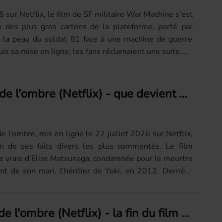
 sur Netflix, le film de SF militaire War Machine s'est
des plus gros cartons de la plateforme, porté par
 la peau du soldat 81 face à une machine de guerre
is sa mise en ligne, les fans réclamaient une suite....
Elize : surgie de l'ombre (Netflix) - que devient Elize Matsunaga aujourd'hui ?
de l’ombre, mis en ligne le 22 juillet 2026 sur Netflix,
’un de ses faits divers les plus commentés. Le film
oire vraie d’Elize Matsunaga, condamnée pour le meurtre
 de son mari, l’héritier de Yoki, en 2012. Derrière
Elize : Surgit de l'ombre (Netflix) - la fin du film expliquée