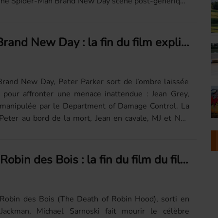
 une Spider-Man Brand New Day scène post-générique
e...
Spider-Man Brand New Day : la fin du film expliquée
rand New Day, Peter Parker sort de l’ombre laissée
our affronter une menace inattendue : Jean Grey,
manipulée par le Department of Damage Control. La
 Peter au bord de la mort, Jean en cavale, MJ et Ned
 du...
On l'appelait Robin des Bois : la fin du film du film expliquée
 Robin des Bois (The Death of Robin Hood), sorti en
ackman, Michael Sarnoski fait mourir le célèbre