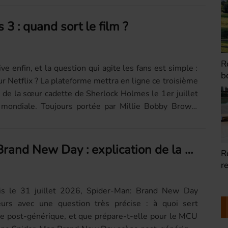
3 : quand sort le film ?
Romainville : Les
R
e enfin, et la question qui agite les fans est simple :
boites à livres
d
ur Netflix ? La plateforme mettra en ligne ce troisième
 de la sœur cadette de Sherlock Holmes le 1er juillet
 mondiale. Toujours portée par Millie Bobby Brown,
Spider-Man Brand New Day : explication de la scène post-générique
Romainville : Dorine
R
restauratrice de
T
peinture
R
nis le 31 juillet 2026, Spider-Man: Brand New Day
eurs avec une question très précise : à quoi sert
e post‑générique, et que prépare‑t‑elle pour le MCU