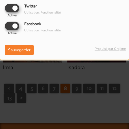
Twitter
Utilisation: Fonctionnalité
Activé
Facebook
Utilisation: Fonctionnalité
Activé
Propulsé par Orejime
Sauvegarder
Irma
Isadora
<
4
5
6
7
8
9
10
11
12
13
>