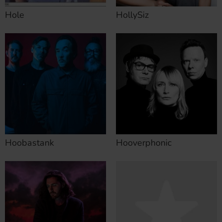
Hole
HollySiz
Hoobastank
Hooverphonic