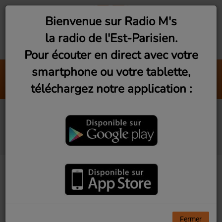
Bienvenue sur Radio M's
la radio de l'Est-Parisien.
Pour écouter en direct avec votre
smartphone ou votre tablette,
Blurred Lines
téléchargez notre application :
Robin Thicke
Artistes diffusés sur
Radio M's
Tous
0-9
A
B
C
D
E
F
G
H
I
J
K
L
M
N
O
P
Q
R
S
T
U
V
W
X
Y
Z
Fermer