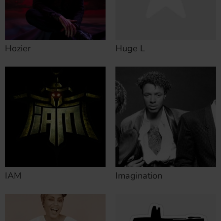
Hozier
Huge L
IAM
Imagination