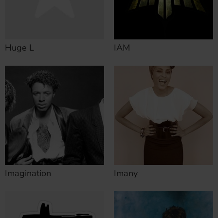
Huge L
IAM
Imagination
Imany