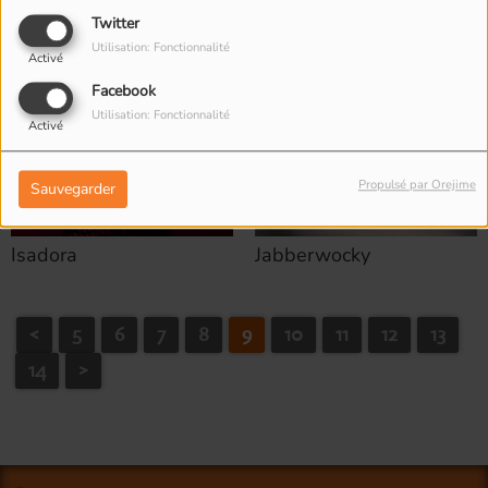
Twitter
Utilisation: Fonctionnalité
Activé
Facebook
Utilisation: Fonctionnalité
Activé
Propulsé par Orejime
Sauvegarder
Isadora
Jabberwocky
<
5
6
7
8
9
10
11
12
13
14
>