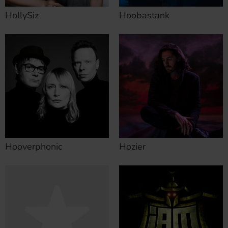
HollySiz
Hoobastank
Hooverphonic
Hozier