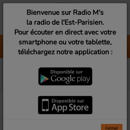
Bienvenue sur Radio M's
la radio de l'Est-Parisien.
Pour écouter en direct avec votre
smartphone ou votre tablette,
La Vie Comme Une Rivière
téléchargez notre application :
Axel Bauer
Artistes diffusés sur
Radio M's
Tous
0-9
A
B
C
D
E
F
G
H
I
J
K
L
M
N
O
P
Q
R
S
T
U
V
W
X
Y
Z
Fermer