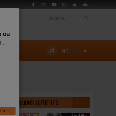
ontact
e ou
 :
NOS ÉMISSIONS ACTUELLES
Fermer