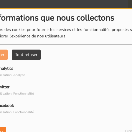
formations que nous collectons
s des cookies pour fournir les services et les fonctionnalités proposés s
orer l'expérience de nos utilisateurs.
Romainville : Les
R
boites à livres
d
ter
Tout refuser
nalytics
Eskobar
Estelle
ilisation: Analyse
witter
Romainville : Dorine
R
ilisation: Fonctionnalité
restauratrice de
T
peinture
R
acebook
ilisation: Fonctionnalité
Prop