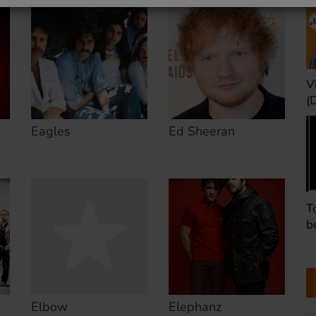
Une heure avant la
V
nuit (Dimanche 22h)
(
Eagles
Ed Sheeran
Défaire les idées
T
(Dimanche 21h)
b
Elbow
Elephanz