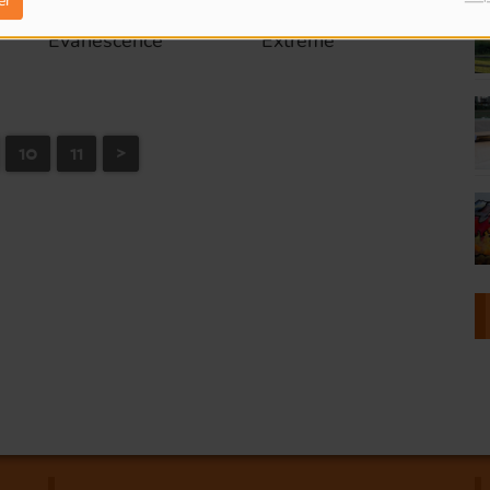
er
Evanescence
Extreme
10
11
>