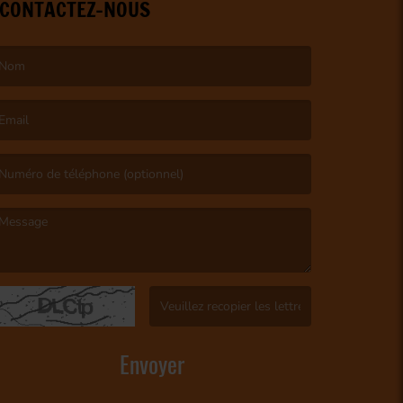
CONTACTEZ-NOUS
e nom est obligatoire. )
’email est obligatoire. )
e message est obligatoire. )
(Captcha invalide. )
Envoyer