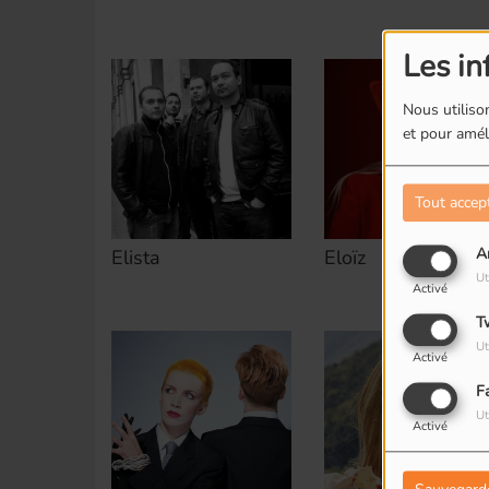
Les in
Nous utilison
et pour améli
Tout accep
A
Elista
Eloïz
Ut
Activé
T
Ut
Activé
F
Ut
Activé