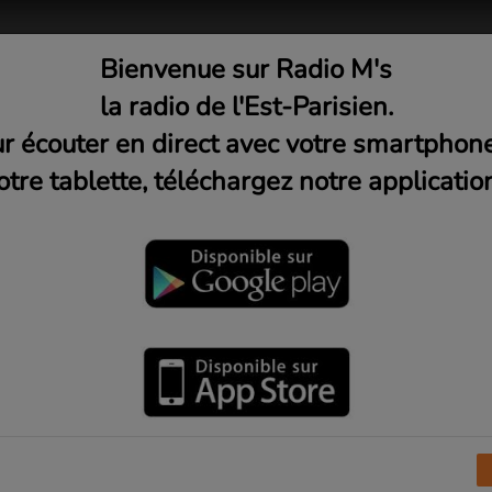
Bienvenue sur Radio M's
adio
Musique
Médias
C
la radio de l'Est-Parisien.
r écouter en direct avec votre smartphon
otre tablette, téléchargez notre application
mpagnie Un chat sur la lune
r Radio M's
I
J
K
L
M
N
O
P
Q
R
S
T
U
V
X
Y
Z