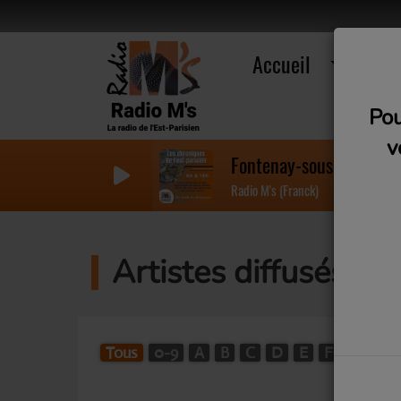
Accueil
R
Pou
v
Fontenay-sous-bois : Co
Radio M's (Franck)
Artistes diffusés su
Tous
0-9
A
B
C
D
E
F
G
H
W