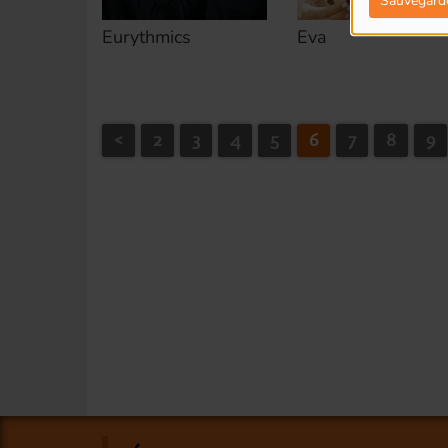
Sauvegard
Eurythmics
Eva
<
2
3
4
5
6
7
8
9