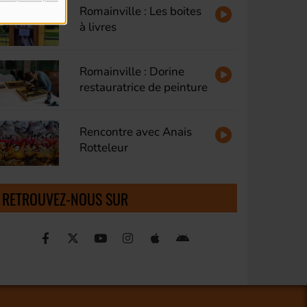
Romainville : Les boites
à livres
Romainville : Dorine
restauratrice de peinture
Rencontre avec Anais
Rotteleur
RETROUVEZ-NOUS SUR