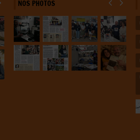
NOS PHOTOS
(L
(L
(L