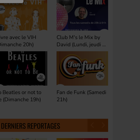
ivre avec le VIH
Club M's le Mix by
Dance Cl
Dimanche 20h)
David (Lundi, jeudi et
(Samedi 
samedi 23h)
o Beatles or not to
Fan de Funk (Samedi
Good Mor
e (Dimanche 19h)
21h)
(Samedi 
18h30)
DERNIERS REPORTAGES