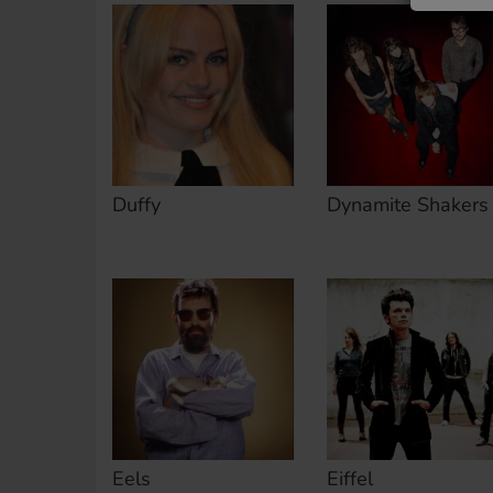
Duffy
Dynamite Shakers
Eels
Eiffel