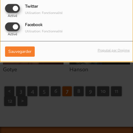
Twitter
Utilisation: Fonctionnalité
Activé
Facebook
Utilisation: Fonctionnalité
Activé
Propulsé par Orejime
Sauvegarder
Gotye
Hanson
<
3
4
5
6
7
8
9
10
11
12
>