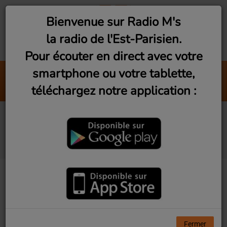
Bienvenue sur Radio M's
la radio de l'Est-Parisien.
Pour écouter en direct avec votre
smartphone ou votre tablette,
Les artistes de l'est parisien, Yuka
téléchargez notre application :
Radio m's (Pauline Ziadé)
Artistes diffusés sur
Radio M's
Tous
0-9
A
B
C
D
E
F
G
H
I
J
K
L
M
N
O
P
Q
R
S
T
U
V
W
X
Y
Z
Fermer