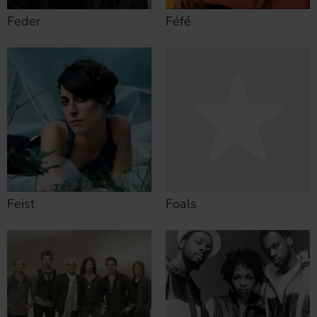
Feder
Féfé
Feist
Foals